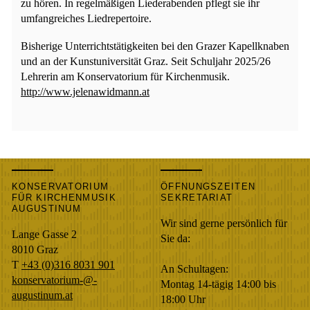
zu hören. In regelmäßigen Liederabenden pflegt sie ihr
umfangreiches Liedrepertoire.
Bisherige Unterrichtstätigkeiten bei den Grazer Kapellknaben
und an der Kunstuniversität Graz. Seit Schuljahr 2025/26
Lehrerin am Konservatorium für Kirchenmusik.
http://www.jelenawidmann.at
KONSERVATORIUM
ÖFFNUNGSZEITEN
FÜR KIRCHENMUSIK
SEKRETARIAT
AUGUSTINUM
Wir sind gerne persönlich für
Lange Gasse 2
Sie da:
8010
Graz
T
+43 (0)316 8031 901
An Schultagen:
konservatorium-@-
Montag 14-tägig 14:00 bis
augustinum.at
18:00 Uhr