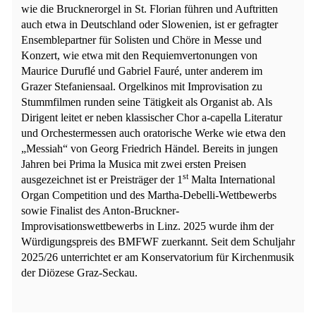
wie die Brucknerorgel in St. Florian führen und Auftritten
auch etwa in Deutschland oder Slowenien, ist er gefragter
Ensemblepartner für Solisten und Chöre in Messe und
Konzert, wie etwa mit den Requiemvertonungen von
Maurice Duruflé und Gabriel Fauré, unter anderem im
Grazer Stefaniensaal. Orgelkinos mit Improvisation zu
Stummfilmen runden seine Tätigkeit als Organist ab. Als
Dirigent leitet er neben klassischer Chor a-capella Literatur
und Orchestermessen auch oratorische Werke wie etwa den
„Messiah“ von Georg Friedrich Händel. Bereits in jungen
Jahren bei Prima la Musica mit zwei ersten Preisen
st
ausgezeichnet ist er Preisträger der 1
Malta International
Organ Competition und des Martha-Debelli-Wettbewerbs
sowie Finalist des Anton-Bruckner-
Improvisationswettbewerbs in Linz. 2025 wurde ihm der
Würdigungspreis des BMFWF zuerkannt. Seit dem Schuljahr
2025/26 unterrichtet er am Konservatorium für Kirchenmusik
der Diözese Graz-Seckau.