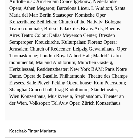
Auftritte u.a.: Amsterdam Concertgebouw, Nederlandse
Opera; Athen Megaron; Barcelona Liceu, L´Auditori, Santa
Maria del Mar; Berlin Staatsoper, Komische Oper,
Konzerthaus; Bethlehem Church of the Nativity; Bologna
Teatro comunale; Brüssel Palaix des Beaus-Arts; Buenos
Aires Teatro Colon; Dallas Meyerson Center; Dresden
Semperoper, Kreuzkirche, Kulturpalast; Florenz Opera;
Jerusalem Church of Redeemer; Leipzig Gewandhaus, Oper,
Thomaskirche; London Royal Albert Hall; Madrid Teatro
monumental; Mailand Auditorium; München Gasteig,
Herkulessaal, Residenztheater; New York BAM; Paris Notre
Dame, Opera de Bastille, Philharmonie, Theatre des Champs
Elysees, Salle Pleyel; Peking Opera house; Rom Petersdom;
Shanghai Concert hall; Prag Rudolfinum, Ständetheater;
Wien Konzerthaus, Musikverein, Stephansdom, Theater an
der Wien, Volksoper; Tel Aviv Oper; Zürich Konzerthaus
Koschak-Pintar Marietta