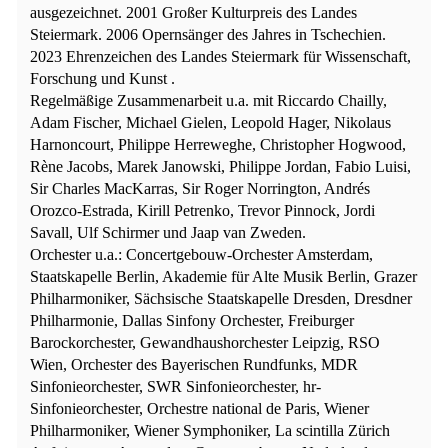
ausgezeichnet. 2001 Großer Kulturpreis des Landes
Steiermark. 2006 Opernsänger des Jahres in Tschechien.
2023 Ehrenzeichen des Landes Steiermark für Wissenschaft,
Forschung und Kunst .
Regelmäßige Zusammenarbeit u.a. mit Riccardo Chailly,
Adam Fischer, Michael Gielen, Leopold Hager, Nikolaus
Harnoncourt, Philippe Herreweghe, Christopher Hogwood,
Rène Jacobs, Marek Janowski, Philippe Jordan, Fabio Luisi,
Sir Charles MacKarras, Sir Roger Norrington, Andrés
Orozco-Estrada, Kirill Petrenko, Trevor Pinnock, Jordi
Savall, Ulf Schirmer und Jaap van Zweden.
Orchester u.a.: Concertgebouw-Orchester Amsterdam,
Staatskapelle Berlin, Akademie für Alte Musik Berlin, Grazer
Philharmoniker, Sächsische Staatskapelle Dresden, Dresdner
Philharmonie, Dallas Sinfony Orchester, Freiburger
Barockorchester, Gewandhaushorchester Leipzig, RSO
Wien, Orchester des Bayerischen Rundfunks, MDR
Sinfonieorchester, SWR Sinfonieorchester, hr-
Sinfonieorchester, Orchestre national de Paris, Wiener
Philharmoniker, Wiener Symphoniker, La scintilla Zürich