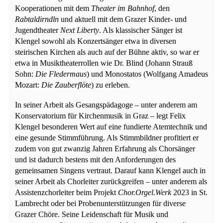
Kooperationen mit dem
Theater im Bahnhof
, den
Rabtaldirndln
und aktuell mit dem Grazer Kinder- und
Jugendtheater
Next Liberty
. Als klassischer Sänger ist
Klengel sowohl als Konzertsänger etwa in diversen
steirischen Kirchen als auch auf der Bühne aktiv, so war er
etwa in Musiktheaterrollen wie Dr. Blind (Johann Strauß
Sohn:
Die Fledermaus
) und Monostatos (Wolfgang Amadeus
Mozart:
Die Zauberflöte
) zu erleben.
In seiner Arbeit als Gesangspädagoge – unter anderem am
Konservatorium für Kirchenmusik in Graz – legt Felix
Klengel besonderen Wert auf eine fundierte Atemtechnik und
eine gesunde Stimmführung. Als Stimmbildner profitiert er
zudem von gut zwanzig Jahren Erfahrung als Chorsänger
und ist dadurch bestens mit den Anforderungen des
gemeinsamen Singens vertraut. Darauf kann Klengel auch in
seiner Arbeit als Chorleiter zurückgreifen – unter anderem als
Assistenzchorleiter beim Projekt
Chor.Orgel.Werk
2023 in St.
Lambrecht oder bei Probenunterstützungen für diverse
Grazer Chöre. Seine Leidenschaft für Musik und