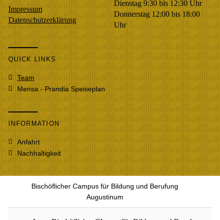
Dienstag 9:30 bis 12:30 Uhr
Impressum
Donnerstag 12:00 bis 18:00
Datenschutzerklärung
Uhr
QUICK LINKS
Team
Mensa - Prandia Speiseplan
INFORMATION
Anfahrt
Nachhaltigkeit
Bischöflicher Campus für Bildung und Berufung
Augustinum