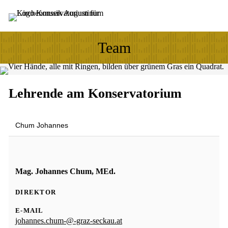
Sprung zum Hauptinhalt
Sprung zur Fusszeile
Team
Lehrende am Konservatorium
Chum Johannes
Mag. Johannes Chum, MEd.
DIREKTOR
E-MAIL
johannes.chum-@-graz-seckau.at