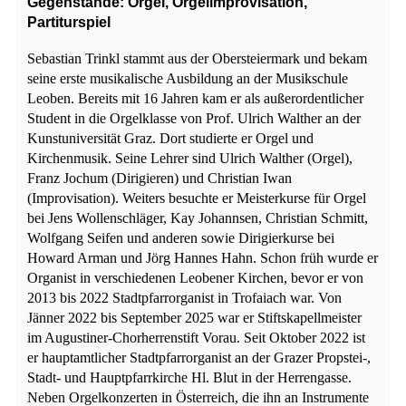
Gegenstände: Orgel, Orgelimprovisation,
Partiturspiel
Sebastian Trinkl stammt aus der Obersteiermark und bekam
seine erste musikalische Ausbildung an der Musikschule
Leoben. Bereits mit 16 Jahren kam er als außerordentlicher
Student in die Orgelklasse von Prof. Ulrich Walther an der
Kunstuniversität Graz. Dort studierte er Orgel und
Kirchenmusik. Seine Lehrer sind Ulrich Walther (Orgel),
Franz Jochum (Dirigieren) und Christian Iwan
(Improvisation). Weiters besuchte er Meisterkurse für Orgel
bei Jens Wollenschläger, Kay Johannsen, Christian Schmitt,
Wolfgang Seifen und anderen sowie Dirigierkurse bei
Howard Arman und Jörg Hannes Hahn. Schon früh wurde er
Organist in verschiedenen Leobener Kirchen, bevor er von
2013 bis 2022 Stadtpfarrorganist in Trofaiach war. Von
Jänner 2022 bis September 2025 war er Stiftskapellmeister
im Augustiner-Chorherrenstift Vorau. Seit Oktober 2022 ist
er hauptamtlicher Stadtpfarrorganist an der Grazer Propstei-,
Stadt- und Hauptpfarrkirche Hl. Blut in der Herrengasse.
Neben Orgelkonzerten in Österreich, die ihn an Instrumente